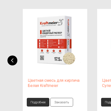
 и
Цветная смесь для кирпича
Цвет
Белая Kraftmeier
Супе
Подробнее
Заказать
Под