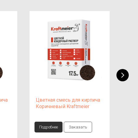
ича
Цветная смесь для кирпича
Цве
Коричневый Kraftmeier
Кре
Подробнее
Заказать
Под