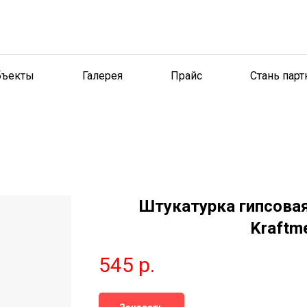
бъекты
Галерея
Прайс
Стань пар
Штукатурка гипсовая
Kraftme
545
р.